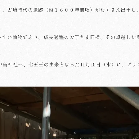
く、古墳時代の遺跡（約１６００年前頃）がたくさん出土し
やすい動物であり、成長過程のお子さま同様、その卓越した
んが当神社へ、七五三の由来となった11月15日（水）に、ア