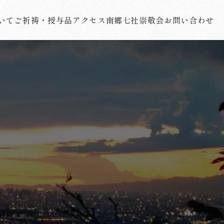
いて
ご祈祷・授与品
アクセス
南郷七社
崇敬会
お問い合わせ